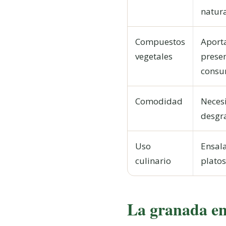
natura
Compuestos
Aport
vegetales
presen
consu
Comodidad
Necesi
desgr
Uso
Ensal
culinario
platos
La granada ent