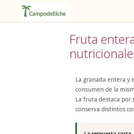
Saltar
al
Fruta enter
contenido
nutricionale
La granada entera y 
consumen de la misma
La fruta destaca por 
conserva distintos c
La respuesta corta