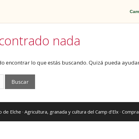
Cam
ncontrado nada
o encontrar lo que estás buscando. Quizá pueda ayuda
 de Elche
· Agricultura, granada y cultura del Camp d’Elx ·
Comprar