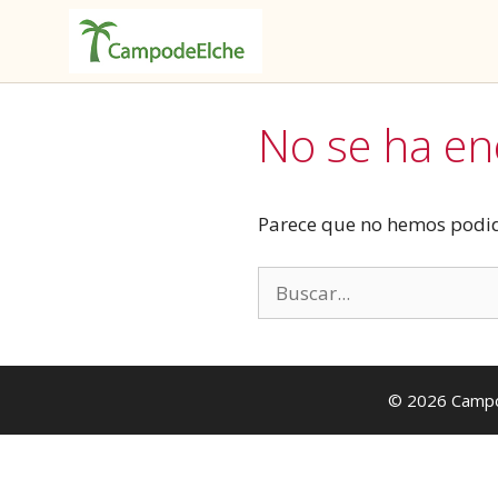
Saltar
al
No se ha e
contenido
Parece que no hemos podid
Buscar:
© 2026
Campo