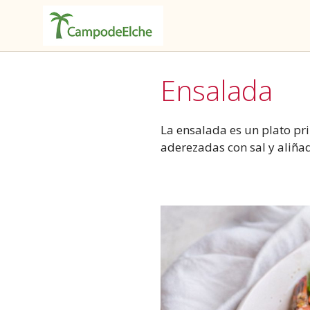
Saltar
al
Ensalada
contenido
La ensalada es un plato pri
aderezadas con sal y aliñad