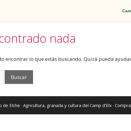
Cam
ncontrado nada
o encontrar lo que estás buscando. Quizá pueda ayuda
 de Elche
· Agricultura, granada y cultura del Camp d’Elx ·
Comprar