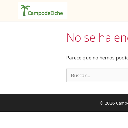
Saltar
al
No se ha e
contenido
Parece que no hemos podid
Buscar:
© 2026
Campo