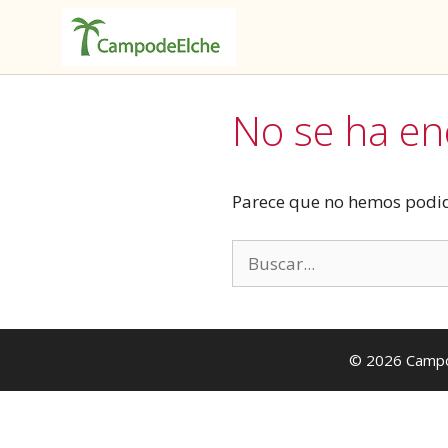
Saltar
al
No se ha e
contenido
Parece que no hemos podid
Buscar:
© 2026
Campo