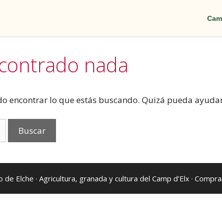
Cam
ncontrado nada
o encontrar lo que estás buscando. Quizá pueda ayuda
 de Elche
· Agricultura, granada y cultura del Camp d’Elx ·
Comprar