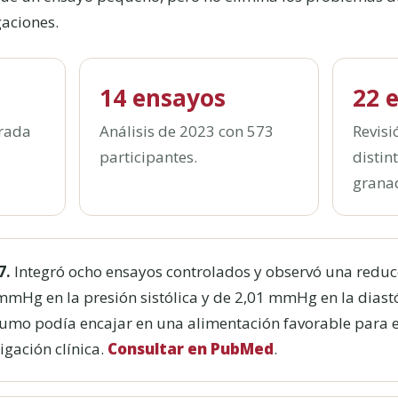
gaciones.
14 ensayos
22 
trada
Análisis de 2023 con 573
Revisi
participantes.
distin
grana
7.
Integró ocho ensayos controlados y observó una redu
Hg en la presión sistólica y de 2,01 mmHg en la diastó
zumo podía encajar en una alimentación favorable para 
igación clínica.
Consultar en PubMed
.