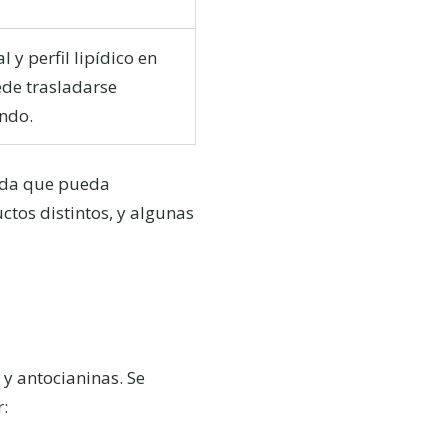
 y perfil lipídico en
ede trasladarse
ndo.
nada que pueda
tos distintos, y algunas
 y antocianinas. Se
r: