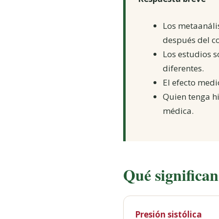
Los metaanális
después del c
Los estudios s
diferentes.
El efecto medi
Quien tenga h
médica.
Qué significan 
Presión sistólica