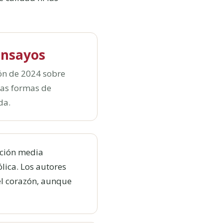
ensayos
ón de 2024 sobre
tas formas de
da.
cción media
lica. Los autores
el corazón, aunque