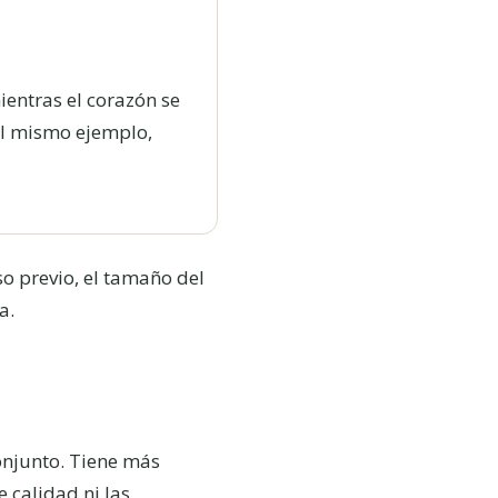
ientras el corazón se
 el mismo ejemplo,
so previo, el tamaño del
a.
onjunto. Tiene más
 calidad ni las