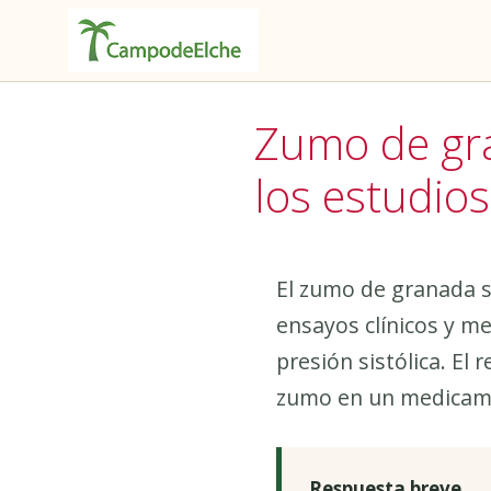
Saltar
al
Zumo de gra
contenido
los estudios
El zumo de granada se
ensayos clínicos y m
presión sistólica. El
zumo en un medicamen
Respuesta breve