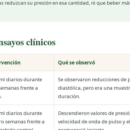
as reduzcan su presión en esa cantidad, ni que beber m
sayos clínicos
rvención
Qué se observó
ml diarios durante
Se observaron reducciones de pr
semanas frente a
diastólica, pero era una muest
.
duración.
ml diarios durante
Descendieron valores de presió
ro semanas frente a
velocidad de onda de pulso y 
bebida control.
permaneció incierto.